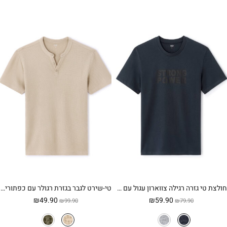
חולצת טי גזרה רגילה צווארון עגול עם הדפס – כחול נייבי
טי-שירט לגבר בגזרת רגולר עם כפתורי צווארון מבד כותנה במרקם וופל צבע בז'
המחיר
המחיר
המחיר
המחיר
₪
49.90
₪
59.90
₪
99.90
₪
79.90
המקורי
הנוכחי
המקורי
הנוכחי
היה:
הוא:
היה:
הוא: