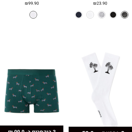
₪
99.90
₪
23.90