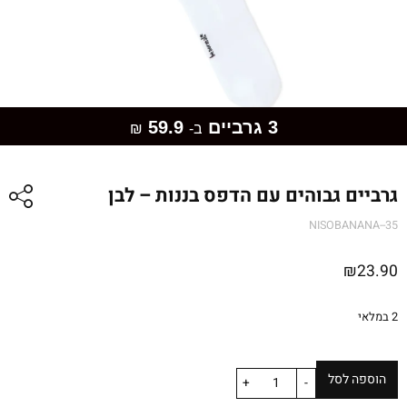
3 גרביים
59.9
ב-
₪
גרביים גבוהים עם הדפס בננות – לבן
NISOBANANA--35
₪
23.90
2 במלאי
הוספה לסל
+
-