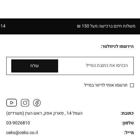
ח חינם ברכישה מעל 150 ₪
14 יום להחזרה בחנויות הרשת | בכפוף לתקנון
הירשמו לניוזלטר:
הכניסו את כתובת המייל
שלח
תרשמו אותי לדיוור במייל
כתובת:
העמל 14 , פארק אפק, ראש העין (משרדים)
טלפון:
03-9026810
מייל:
celio@celio.co.il