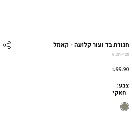
חגורת בד ועור קלועה - קאמל
GIGI1--128
₪
99.90
צבע:
חאקי