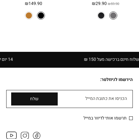
המחיר
המחיר
₪
149.90
₪
29.90
₪
59.90
המקורי
הנוכחי
היה:
הוא:
₪29.90.
₪59.90.
ם ברכישה מעל 150 ₪
14 יום להחזרה בחנויות הרשת | בכפוף לתקנון
הירשמו לניוזלטר:
הכניסו את כתובת המייל
שלח
תרשמו אותי לדיוור במייל