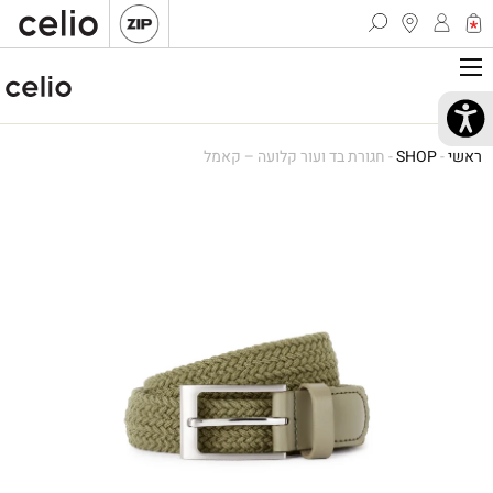
ראשי
-
SHOP
-
חגורת בד ועור קלועה – קאמל