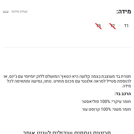
מידה:
טבלת מידות
T3
T2
T1
חגורת בד מעוצבת בצמה קלועה היא הטאץ' המושלם ללוק יומיומי עם ג’ינס, או
להוספת סטייל למראה אלגנטי עם מכנס מחויט. נוחה, גמישה ומתאימה לכל
מידה.
הרכב בד:
חומר עיקרי: 100% פוליאסטר
חומר משני: 100% קרוסט עור
פריטים נוספים שיכולים לעניין אותך