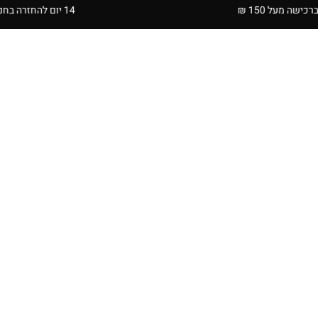
14 יום להחזרה בחנויות הרשת | בכפוף לתקנון
3 בוקסרים ב- 99.9 ₪
3 גרביים
59.9
ב-
₪
בוקסר בהדפס שמש
גרביים בהדפס DAD
₪
23.90
₪
49.90