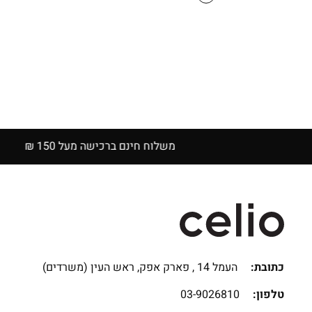
₪69.90.
₪129.90.
נם ברכישה מעל 150 ₪
כתובת:
העמל 14 , פארק אפק, ראש העין (משרדים)
טלפון:
03-9026810