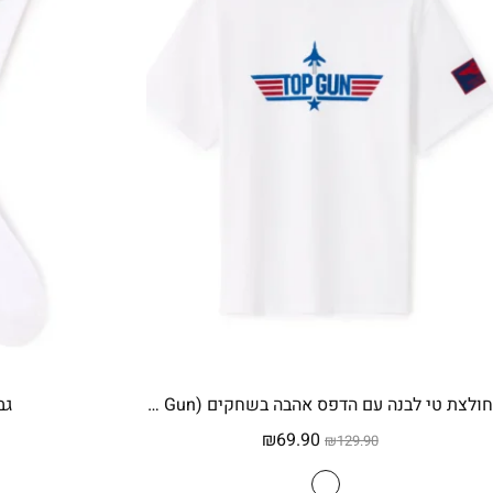
חולצת טי לבנה עם הדפס אהבה בשחקים (Top Gun) כותנה – לבן
גב
המחיר
המחיר
₪
69.90
₪
129.90
המקורי
הנוכחי
היה:
הוא: