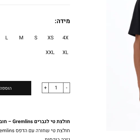
מידה:
L
M
S
XS
4X
XXL
XL
+
-
הוספה 
חולצת טי לגברים Gremlins – חובה לכל חובב סרטי קאלט ונוסטלגי
חולצת טי שחורה עם הדפס Gremlins
גזרה בוקסית