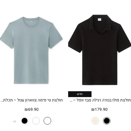
חדש
חולצת פולו בגזרה רגילה מבד וופל – שחור
חולצת טי פימה צווארון עגול – תכלת אפרפר
₪
69.90
₪
179.90
5