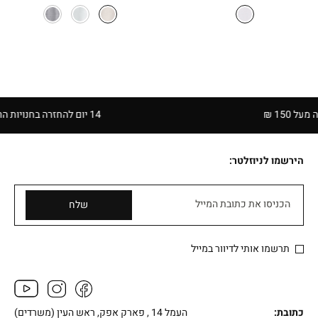
המקורי
הנוכחי
היה:
הוא:
₪129.90.
₪169.90.
₪
14 יום להחזרה בחנויות הרשת | בכפוף לתקנון
הירשמו לניוזלטר:
הכניסו את כתובת המייל
שלח
תרשמו אותי לדיוור במייל
כתובת:
העמל 14 , פארק אפק, ראש העין (משרדים)