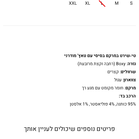
XXL
XL
L
M
S
טי‑שירט במרקם בסיסי עם טאץ’ מודרני
גזרה
: Boxy (רחבה וקצת מרובעת)
שרוולים
: קצרים
צווארון
: עגול
מרקם
: חומר מקומט עם מגע רך
הרכב בד:
95% כותנה, 4% פוליאסטר, 1% אלסטן
פריטים נוספים שיכולים לעניין אותך