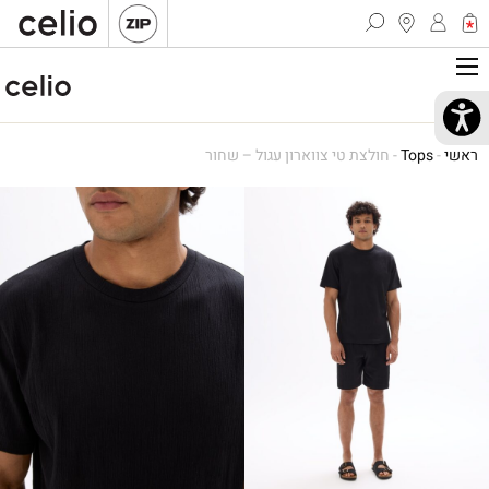
ראשי
-
Tops
-
חולצת טי צווארון עגול – שחור