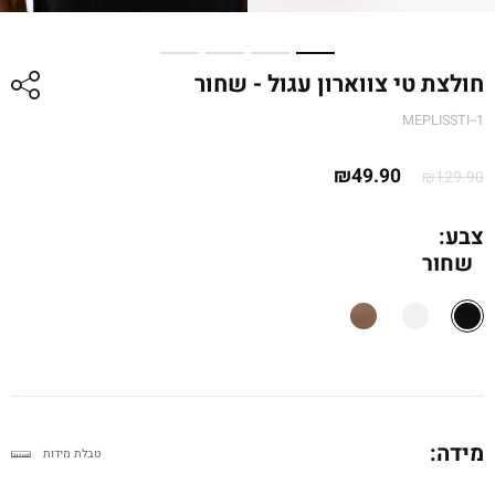
חולצת טי צווארון עגול - שחור
MEPLISSTI--1
המחיר
המחיר
₪
49.90
₪
129.90
המקורי
הנוכחי
היה:
הוא:
צבע:
שחור
₪129.90.
₪49.90.
מידה:
טבלת מידות