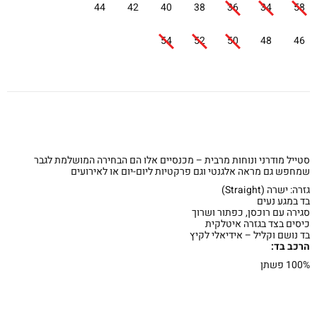
44
42
40
38
36
34
58
54
52
50
48
46
סטייל מודרני ונוחות מרבית – מכנסיים אלו הם הבחירה המושלמת לגבר
שמחפש גם מראה אלגנטי וגם פרקטיות ליום-יום או לאירועים
גזרה: ישרה (Straight)
בד במגע נעים
סגירה עם רוכסן, כפתור ושרוך
כיסים בצד בגזרה איטלקית
בד נושם וקליל – אידיאלי לקיץ
הרכב בד:
100% פשתן