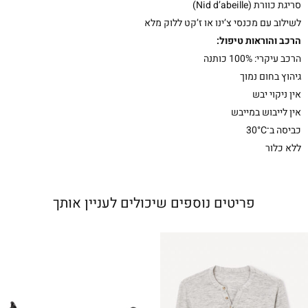
סריגת כוורת (Nid d’abeille)
לשילוב עם
מכנסי צ’ינו
או
ז’קט
ללוק מלא
הרכב והוראות טיפול:
הרכב עיקרי: 100% כותנה
גיהוץ בחום נמוך
אין ניקוי יבש
אין לייבוש במייבש
כביסה ב־30°C
ללא כלור
פריטים נוספים שיכולים לעניין אותך