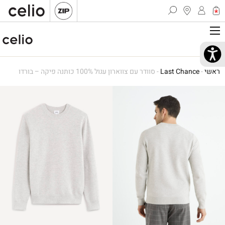
ראשי
-
Last Chance
-
סוודר עם צווארון עגול 100% כותנה פיקה – בורדו