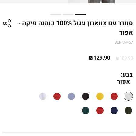
סוודר עם צווארון עגול 100% כותנה פיקה -
אפור
BEPIC--457
המחיר
המחיר
₪
129.90
₪
189.90
המקורי
הנוכחי
היה:
הוא:
צבע:
אפור
₪189.90.
₪129.90.