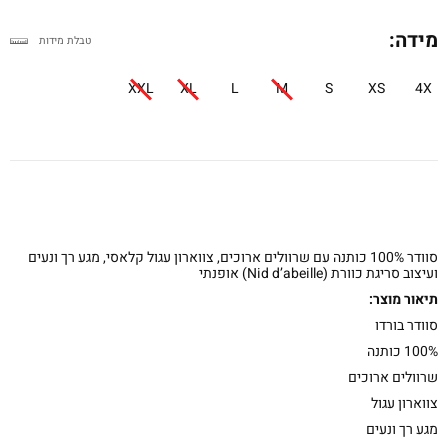
מידה:
טבלת מידות
XXL
XL
L
M
S
XS
4X
סוודר 100% כותנה עם שרוולים ארוכים, צווארון עגול קלאסי, מגע רך ונעים
ועיצוב סריגת כוורת (Nid d’abeille) אופנתי
תיאור מוצר:
סוודר בורדו
100% כותנה
שרוולים ארוכים
צווארון עגול
מגע רך ונעים