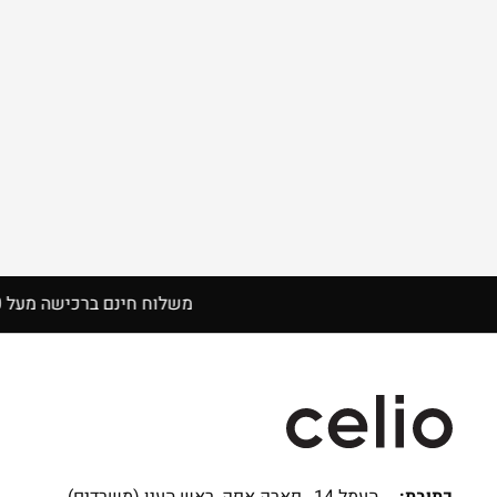
משלוח חינם ברכישה מעל 150 ₪
כתובת:
העמל 14 , פארק אפק, ראש העין (משרדים)