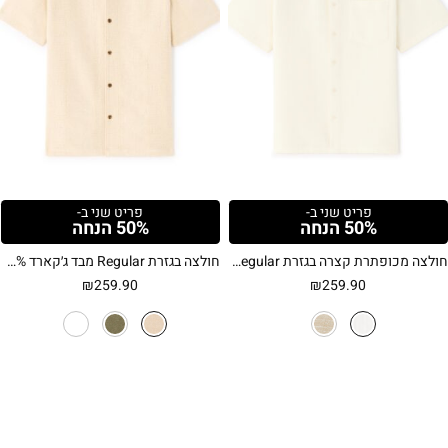
פריט שני ב-
פריט שני ב-
50% הנחה
50% הנחה
חולצה מכופתרת קצרה בגזרת Regular מבד וופל – לבן
חולצה בגזרת Regular מבד ג׳קארד 100% כותנה – חאקי
₪
259.90
₪
259.90