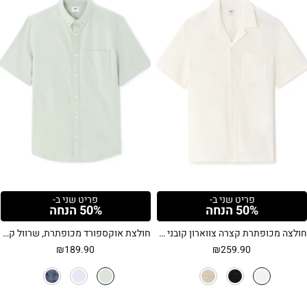
פריט שני ב-
פריט שני ב-
50% הנחה
50% הנחה
חולצה מכופתרת קצרה צווארון קובני וטקסטורה ייחודית – שחור
חולצת אוקספורד מכופתרת, שרוול קצר, גזרה רגילה, 100% כותנה – ירוק מרווה
₪
189.90
₪
259.90