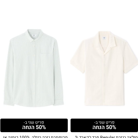
פריט שני ב-
פריט שני ב-
50% הנחה
50% הנחה
חולצה בגזרת Regular מבד ג׳קארד 100% כותנה – חאקי
מכופתרת גזרה רגילה, 100% כותנה אוקספורד