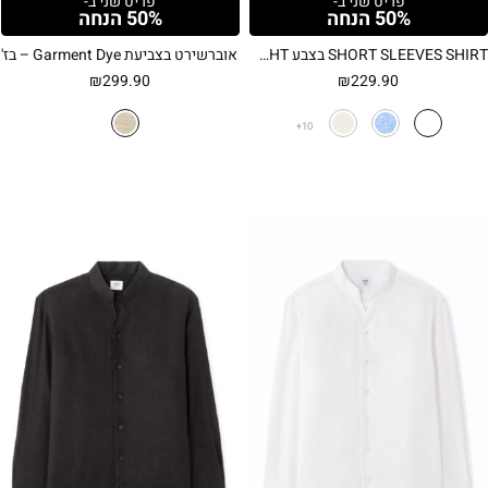
פריט שני ב-
פריט שני ב-
50% הנחה
50% הנחה
SHORT SLEEVES SHIRT בצבע YELLOW LIGHT
אוברשירט בצביעת Garment Dye – בז'
₪
299.90
₪
229.90
10