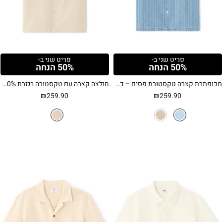
פריט שני ב-
פריט שני ב-
50% הנחה
50% הנחה
מכופתרת קצרה טקסטורת פסים – כחול
חולצה קצרה עם טקסטורה בגזרת Regular, 100% כותנה – בז'
₪
259.90
₪
259.90