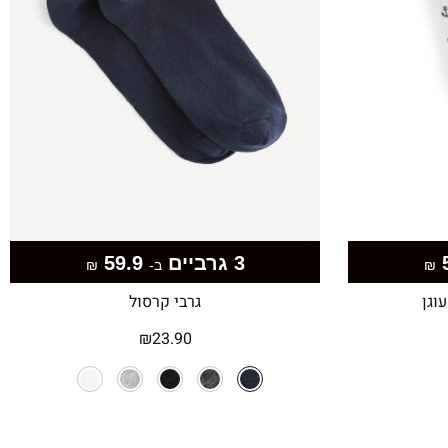
3 גרביים
59.9
₪
ב-
₪
וגן
גרבי קרסול
₪
23.90