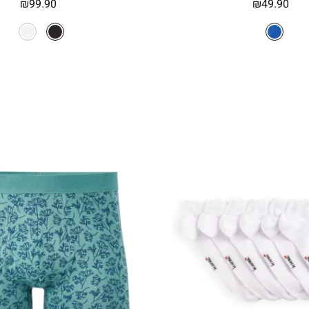
₪
99.90
₪
49.90