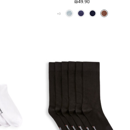
₪
49.90
3