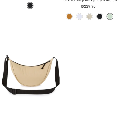
מכופתרת פשתן צווארון סיני גזרה רגילה
₪
229.90