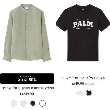
פריט שני ב-
טישרט רגיל צווארון עגול – שחור
50% הנחה
המחיר
המחיר
₪
49.90
₪
79.90
חולצה מכופתרת פשתן שרוול קצר צווארון מנדרינה גזרה רגילה
המקורי
הנוכחי
היה:
הוא:
₪
249.90
₪49.90.
₪79.90.