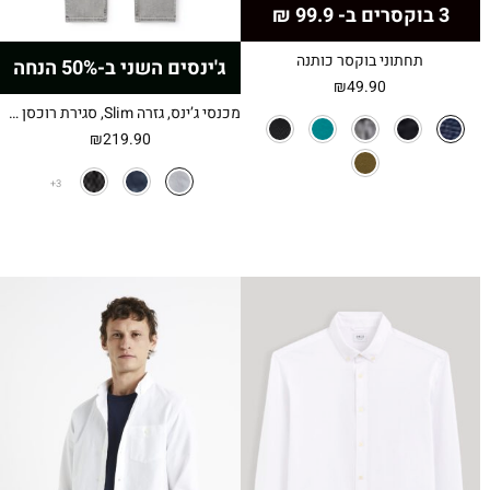
3 בוקסרים ב- 99.9 ₪
תחתוני בוקסר כותנה
ג'ינסים השני ב-50% הנחה
₪
49.90
מכנסי ג’ינס, גזרה Slim, סגירת רוכסן קדמי, כותנה נמתחת, נוחות וגמישות מרבית – לבן
₪
219.90
3