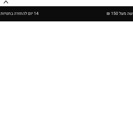
14 יום להחזרה בחנויות הרשת | בכפוף לתקנון
פריט שני ב-
פריט שני ב-
50% הנחה
50% הנחה
חולצה מכופתרת בגזרת סלים
חולצה מכופתרת slim מבד כותנה סטרץ'
₪
159.90
₪
269.90
4