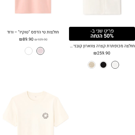
פריט שני ב-
חולצות טי הדפס "טוקיו" – ורוד
50% הנחה
המחיר
המחיר
₪
89.90
₪
109.90
המקורי
הנוכחי
חולצה מכופתרת קצרה צווארון קובני וטקסטורה ייחודית – שחור
היה:
הוא:
₪
259.90
₪89.90.
₪109.90.