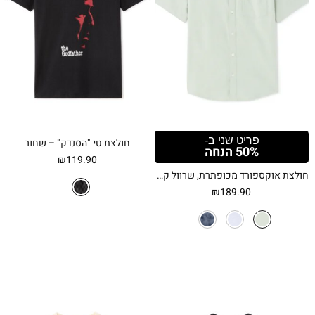
פריט שני ב-
חולצת טי "הסנדק" – שחור
50% הנחה
₪
119.90
חולצת אוקספורד מכופתרת, שרוול קצר, גזרה רגילה, 100% כותנה – ירוק מרווה
₪
189.90