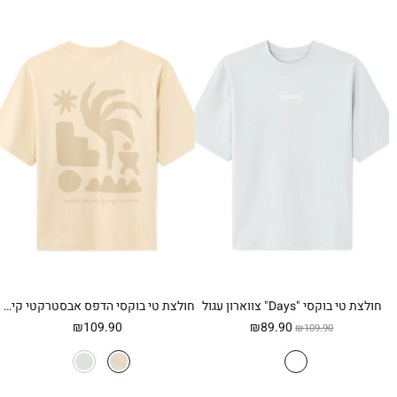
חולצת טי בוקסי "Days" צווארון עגול
חולצת טי בוקסי הדפס אבסטרקטי קיצי – בז'
המחיר
המחיר
₪
109.90
₪
89.90
₪
109.90
המקורי
הנוכחי
היה:
הוא:
₪89.90.
₪109.90.