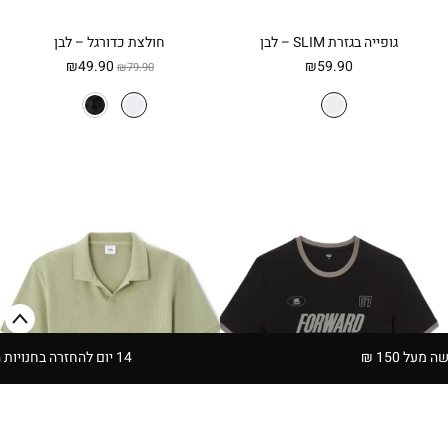
גופייה בגזרת SLIM – לבן
חולצת כדורגל – לבן
המחיר
המחיר
₪
49.90
₪
59.90
₪
79.90
המקורי
הנוכחי
היה:
הוא:
₪49.90.
₪79.90.
14 יום להחזרה בחנויות הרשת | בכפוף לתקנון