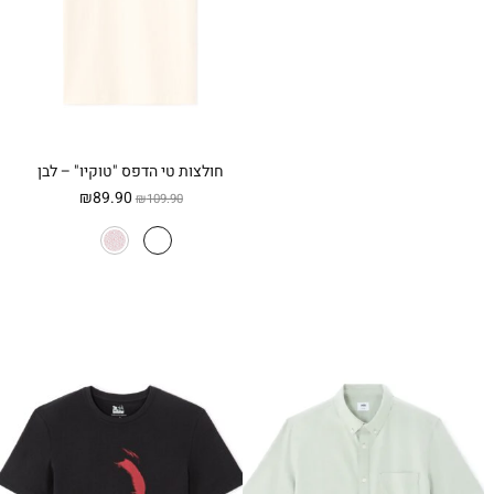
חולצות טי הדפס "טוקיו" – לבן
המחיר
המחיר
₪
89.90
₪
109.90
המקורי
הנוכחי
היה:
הוא:
₪89.90.
₪109.90.