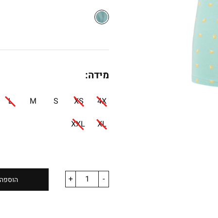
מידה:
L
M
S
XS
4X
XXL
XL
+
-
הוספה 