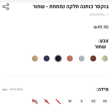
בוקסר כותנה חלקה נמתחת - שחור
BINORMAL--1
₪
49.90
צבע:
שחור
מידה:
טבלת מידות
XXL
XL
L
M
S
XS
4X