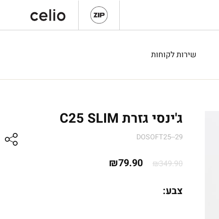
שירות לקוחות
ג'ינסי גזרת C25 SLIM
DOSOFT25--29
המחיר
המחיר
₪
79.90
₪
349.90
המקורי
הנוכחי
צבע:
היה:
הוא:
₪79.90.
₪349.90.