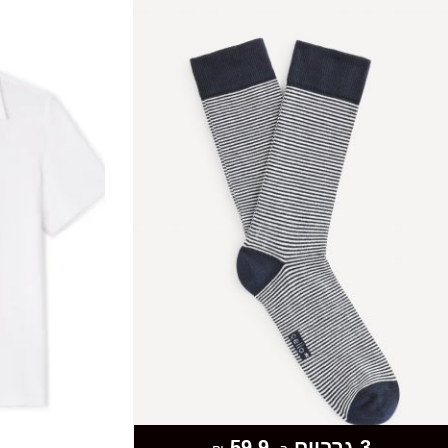
3 גרביים
59.9