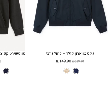
ג'קט צווארון קולר – כחול נייבי
המחיר
המחיר
₪
149.90
0
₪
329.90
המקורי
הנוכחי
היה:
הוא:
₪149.90.
₪329.90.