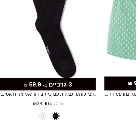
3 גרביים
59.9
ב-
₪
תחתוני בוקסר ארוכים 100% כותנה בהדפס קקטוסים
גרבי כותנה גבוהות עם כיתוב קוריאני מזרח אסייתי – שחורות
המחיר
המחיר
₪
23.90
₪
27.90
המקורי
הנוכחי
היה:
הוא:
₪23.90.
₪27.90.