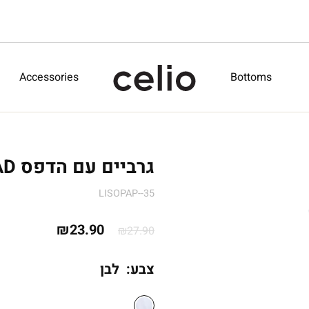
Accessories
Bottoms
גרביים עם הדפס DAD - לבן
LISOPAP--35
המחיר
המחיר
₪
23.90
₪
27.90
המקורי
הנוכחי
צבע:
לבן
היה:
הוא:
₪23.90.
₪27.90.