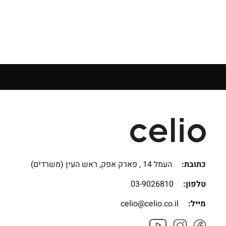
כתובת:
העמל 14 , פארק אפק, ראש העין (משרדים)
טלפון:
03-9026810
מייל:
celio@celio.co.il