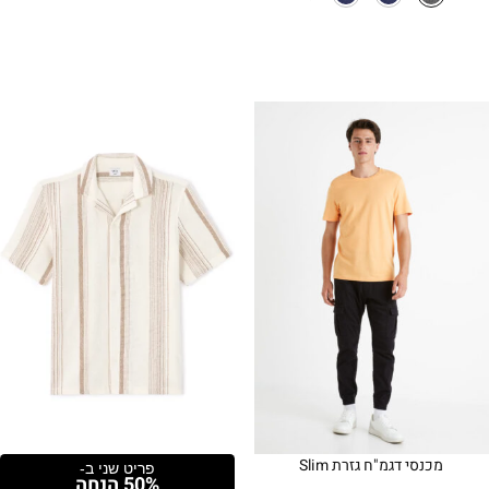
מכנסי דגמ"ח גזרת Slim
פריט שני ב-
50% הנחה