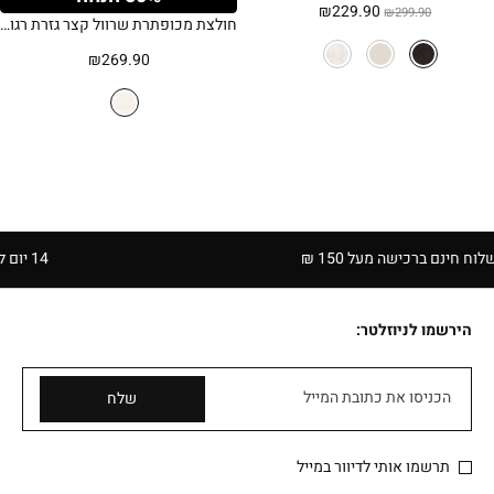
המחיר
המחיר
₪
229.90
₪
299.90
חולצת מכופתרת שרוול קצר גזרת רגולר – קרם
המקורי
הנוכחי
היה:
הוא:
₪
269.90
₪229.90.
₪299.90.
ם ברכישה מעל 150 ₪
14 יום להחזרה בחנויות הרשת | בכפוף לתקנון
הירשמו לניוזלטר:
הכניסו את כתובת המייל
שלח
תרשמו אותי לדיוור במייל