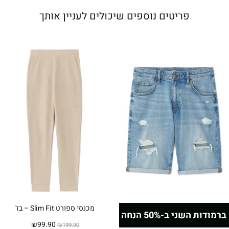
פריטים נוספים שיכולים לעניין אותך
מכנסי ספורט Slim Fit – בז'
ברמודות השני ב-50% הנחה
המחיר
המחיר
₪
99.90
₪
199.90