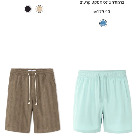
ברמודה ג'ינס אפקט קרעים
המקורי
הנוכחי
היה:
הוא:
₪
179.90
₪99.90.
₪199.90.