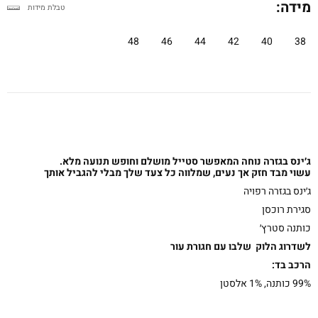
מידה:
טבלת מידות
48
46
44
42
40
38
ג׳ינס בגזרה נוחה המאפשר סטייל מושלם וחופש תנועה מלא.
עשוי מבד חזק אך נעים, שמלווה כל צעד שלך מבלי להגביל אותך
ג׳ינס בגזרה רפויה
סגירת רוכסן
כותנה סטרץ׳
לשדרוג הלוק שלבו עם חגורת עור
הרכב בד:
99% כותנה, ‎1% אלסטן