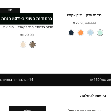
חדש
בגד ים חלק – ירוק אקווה
ברמודות השני ב-50% הנחה
המחיר
המחיר
₪
79.90
₪
119.90
מכנס ברמודה מבד ג'קארד – חום אפרפר
המקורי
הנוכחי
היה:
הוא:
₪
179.90
₪79.90.
₪119.90.
 ₪
14 יום להחזרה בחנויות הרשת | בכפוף לתקנון
הירשמו לניוזלטר:
הכניסו את כתובת המייל