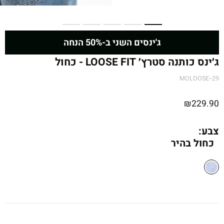
ג'ינסים השני ב-50% הנחה
ג׳ינס כותנה סטרץ׳ LOOSE FIT - כחול
MOLOOSE--29
₪
229.90
צבע:
כחול בהיר