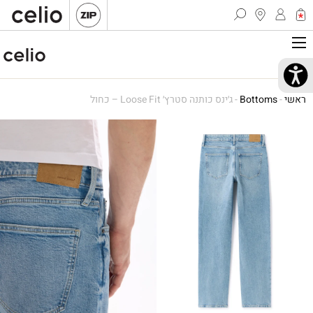
ראשי
-
Bottoms
-
ג׳ינס כותנה סטרץ׳ Loose Fit – כחול