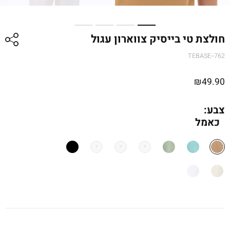
חולצת טי בייסיק צווארון עגול
TEBASE--762
₪
49.90
צבע:
כאמל