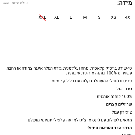
מידה:
טבלת מידות
XXL
XL
L
M
S
XS
4X
טי-שירט בייסיק קלאסית, נוחה ועל־זמנית, גזרת רגולר איננה צמודה או רחבה,
עשויה מ־100% כותנה אורגנית איכותית
פריט ורסטילי המשתלב בקלות עם כל לוק יומיומי
גזרה רגולר
100% כותנה אורגנית
שרוולים קצרים
צווארון עגול
מתאים לשילוב עם ג’ינס או צ’ינו למראה קז’ואלי יומיומי מושלם
הרכב הבד והוראות טיפול: