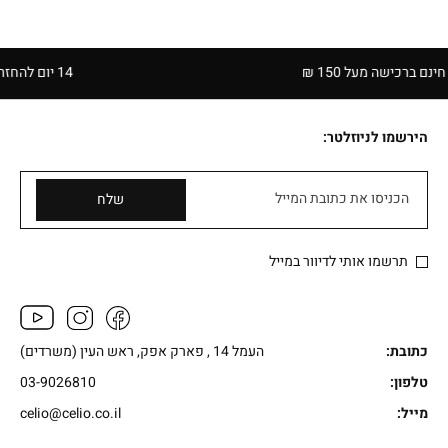
שה מעל 150 ₪
14 יום להחזרה בחנויות הרשת | בכפוף לתקנון
הירשמו לניוזלטר:
הכניסו את כתובת המייל
שלח
תרשמו אותי לדיוור במייל
כתובת:
העמל 14 , פארק אפק, ראש העין (משרדים)
טלפון:
03-9026810
מייל:
celio@celio.co.il