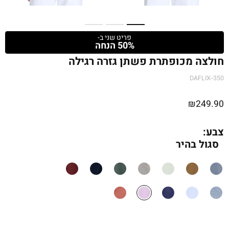
פריט שני ב-
50% הנחה
חולצה מכופתרת פשתן גזרה רגילה
DAFLIX--350
₪
249.90
צבע:
סגול בהיר