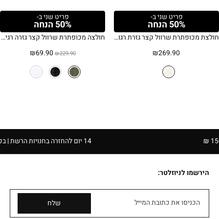
פריט שני ב-
פריט שני ב-
50% הנחה
50% הנחה
חולצת מכופתרת שרוול קצר גזרת רגולר – קרם
חולצה מכופתרת שרוול קצר גזרה רגילה – חאקי
המחיר
המחיר
₪
69.90
₪
269.90
₪
229.90
המקורי
הנוכחי
היה:
הוא:
₪69.90.
₪229.90.
14 יום להחזרה בחנויות הרשת | בכפוף לתקנון
הירשמו לניוזלטר:
הכניסו את כתובת המייל
שלח