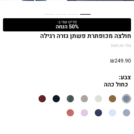
פריט שני ב-
50% הנחה
חולצה מכופתרת פשתן גזרה רגילה
DAFLIX--754
₪
249.90
צבע:
כחול כהה