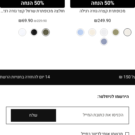
50% הנחה
50% הנחה
מכופתרת קצרה גזרה רגילה
חולצה מכופתרת שרוול קצר גזרה רגילה – חאקי
המחיר
המחיר
₪
69.90
₪
249.90
₪
229.90
המקורי
הנוכחי
היה:
הוא:
₪69.90.
₪229.90.
14 יום להחזרה בחנויות הרשת | בכפוף לתקנון
הירשמו לניוזלטר:
הכניסו את כתובת המייל
שלח
תרשמו אותי לדיוור במייל