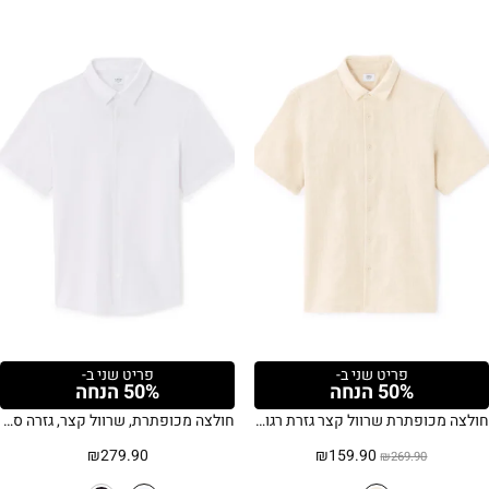
פריט שני ב-
פריט שני ב-
50% הנחה
50% הנחה
חולצה מכופתרת שרוול קצר גזרת רגולר – בז'
חולצה מכופתרת, שרוול קצר, גזרה סלים, צווארון צרפתי אלגנטי, בד סטרץ’ – לבן
המחיר
המחיר
₪
279.90
₪
159.90
₪
269.90
המקורי
הנוכחי