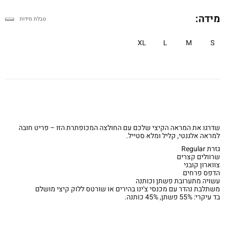
מידה:
טבלת מידות
XL
L
M
S
שדרגו את המראה הקיצי שלכם עם החולצה המכופתרת הזו – פריט חובה
למראה אלגנטי, קליל ומלא סטייל.
גזרת Regular
שרוולים קצרים
צווארון קובני
הדפס פרחים
עשויה מתערובת פשתן וכותנה
משתלבת נהדר עם מכנסי צ'ינו בהירים או שורטס ללוק קיצי מושלם
בד עיקרי: 55% פשתן, 45% כותנה.