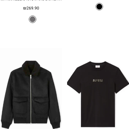
המקורי
הנוכחי
היה:
הוא:
₪
269.90
₪79.90.
₪119.90.