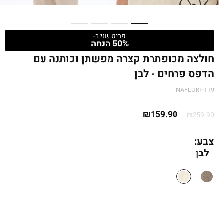
פריט שני ב-
50% הנחה
חולצה מכופתרת קצרה מפשתן וכותנה עם
הדפס פרחים - לבן
NAFLORI--119
המחיר
המחיר
₪
159.90
₪
259.90
המקורי
הנוכחי
היה:
הוא:
צבע:
לבן
₪259.90.
₪159.90.