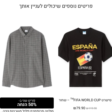
פריטים נוספים שיכולים לעניין אותך
טישרט FIFA WORLD CUP™ – שחור
פריט שני ב-
50% הנחה
המחיר
המחיר
₪
79.90
₪
119.90
חולצה מכופתרת פלנל משבצות גזרה רגילה – אפור