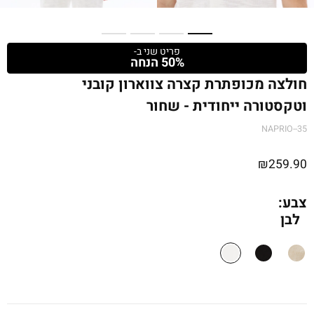
פריט שני ב-
50% הנחה
חולצה מכופתרת קצרה צווארון קובני
וטקסטורה ייחודית - שחור
NAPRIO--35
₪
259.90
צבע:
לבן