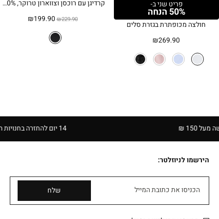
קרדיגן עם רוכסן וצווארון טרוקר, 100% כותנה – שחור
פריט שני ב-
50% הנחה
המחיר
המחיר
₪
199.90
₪
229.90
חולצה מכופתרת בגזרת סלים
המקורי
הנוכחי
היה:
הוא:
₪
269.90
₪199.90.
₪229.90.
 ₪
14 יום להחזרה בחנויות הרשת | בכפוף לתקנון
הירשמו לניוזלטר:
הכניסו את כתובת המייל
שלח