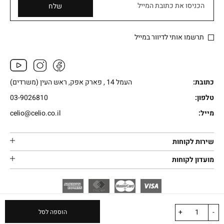
הכניסו את כתובת המייל
שלח
תרשמו אותי לדיוור במייל
כתובת:
העמל 14 , פארק אפק, ראש העין (משרדים)
טלפון:
03-9026810
מייל:
celio@celio.co.il
שירות לקוחות
מועדון לקוחות
+
-
הוספה לסל
בניית אתרים |
בניית
iWebsite –
Powered by
|
All rights reserved
CELIO.
© 2026
חנות וירטואלית