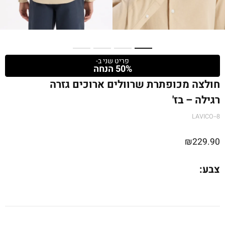
פריט שני ב-
50% הנחה
חולצה מכופתרת שרוולים ארוכים גזרה
רגילה – בז'
LAVICO--8
₪
229.90
צבע: