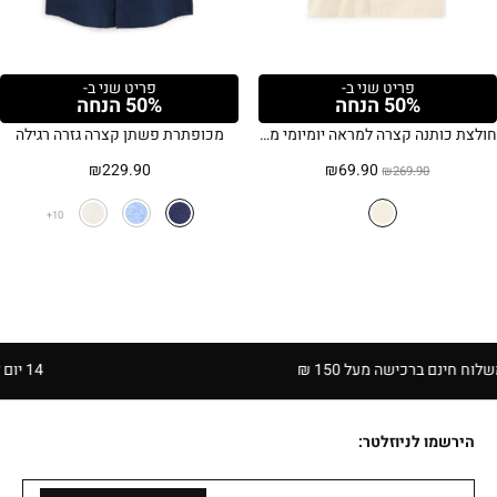
פריט שני ב-
פריט שני ב-
50% הנחה
50% הנחה
חולצת כותנה קצרה למראה יומיומי מושלם
מכופתרת פשתן קצרה גזרה רגילה
המחיר
המחיר
₪
229.90
₪
69.90
₪
269.90
המקורי
הנוכחי
היה:
הוא:
10
₪69.90.
₪269.90.
ברכישה מעל 150 ₪
14 יום להחזרה בחנויות הרשת | בכפוף לתקנון
הירשמו לניוזלטר: