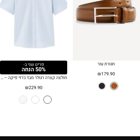
חגורת עור
פריט שני ב-
50% הנחה
₪
179.90
חולצה קצרה רגולר מבד ג'רזי פיקה – כחול
₪
229.90