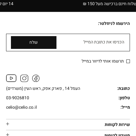
 ברכישה מעל 150 ₪
14 יום להחזרה בחנויות הרשת | בכפוף לתקנון
הירשמו לניוזלטר:
הכניסו את כתובת המייל
שלח
תרשמו אותי לדיוור במייל
כתובת:
העמל 14 , פארק אפק, ראש העין (משרדים)
טלפון:
03-9026810
מייל:
celio@celio.co.il
שירות לקוחות
מועדון לקוחות