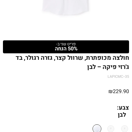
פריט שני ב-
50% הנחה
חולצה מכופתרת, שרוול קצר, גזרה רגולר, בד
ג'רזי פיקה – לבן
LAPICMC--35
₪
229.90
צבע:
לבן