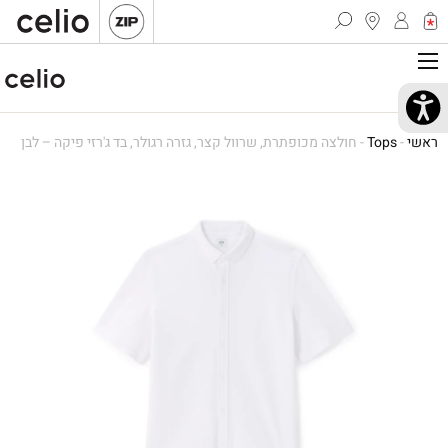
ראשי
-
Tops
-
חולצה מכופתרת, שרוול קצר, גזרה רגולר, בד ג'רזי פיקה – לבן