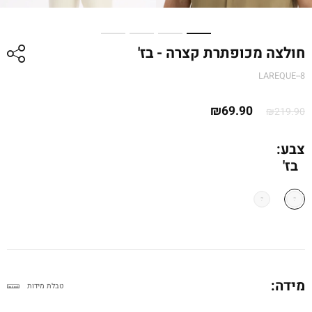
חולצה מכופתרת קצרה - בז'
LAREQUE--8
המחיר
המחיר
₪
69.90
₪
219.90
המקורי
הנוכחי
היה:
הוא:
צבע:
בז'
₪219.90.
₪69.90.
מידה:
טבלת מידות