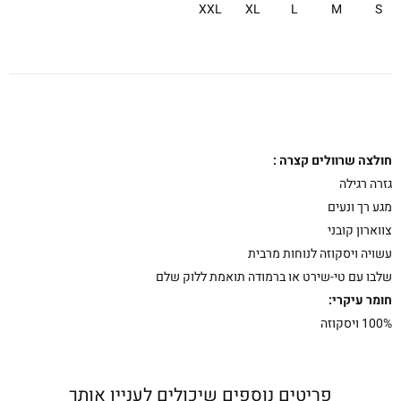
XXL
XL
L
M
S
חולצה שרוולים קצרה :
גזרה רגילה
מגע רך ונעים
צווארון קובני
עשויה ויסקוזה לנוחות מרבית
שלבו עם טי-שירט או ברמודה תואמת ללוק שלם
חומר עיקרי:
100% ויסקוזה
פריטים נוספים שיכולים לעניין אותך