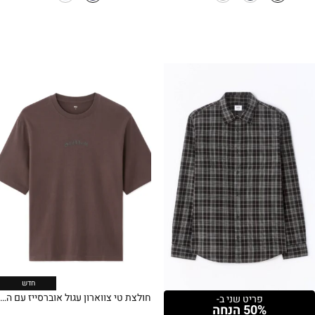
₪49.90.
₪79.90.
₪129.90.
₪179.90.
חדש
חולצת טי צווארון עגול אוברסייז עם הדפס – חום
פריט שני ב-
50% הנחה