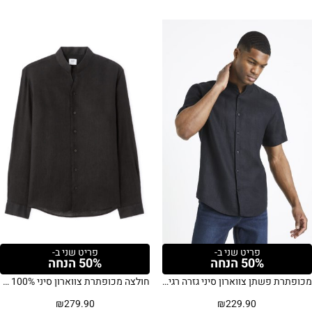
פריט שני ב-
פריט שני ב-
50% הנחה
50% הנחה
מכופתרת פשתן צווארון סיני גזרה רגילה
חולצה מכופתרת צווארון סיני 100% פשתן בגזרת Regular – שחור
₪
279.90
₪
229.90