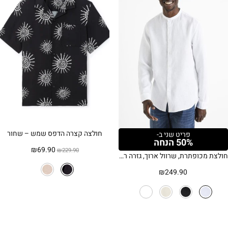
חולצה קצרה הדפס שמש – שחור
פריט שני ב-
50% הנחה
המחיר
המחיר
₪
69.90
₪
229.90
חולצת מכופתרת, שרוול ארוך, גזרה רגילה, צווארון מנדרינה, בד פשתן – לבן
המקורי
הנוכחי
היה:
הוא:
₪
249.90
₪69.90.
₪229.90.