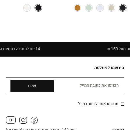
 ₪
14 יום להחזרה בחנויות הרשת | בכפוף לתקנון
הירשמו לניוזלטר:
הכניסו את כתובת המייל
שלח
תרשמו אותי לדיוור במייל
כתובת:
העמל 14 , פארק אפק, ראש העין (משרדים)