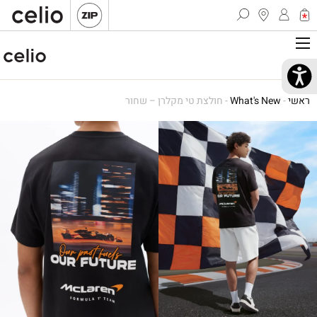
ראשי
-
What's New
-
חולצת טי מקלרן – שחור