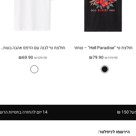
חולצת טי "Hell Paradise" – שחור
חולצת טי לבנה עם הדפס אהבה בשחקים (Top Gun) כותנה – לבן
המחיר
המחיר
המחיר
המחיר
₪
69.90
₪
79.90
₪
129.90
₪
119.90
המקורי
הנוכחי
המקורי
הנוכחי
היה:
הוא:
היה:
הוא:
₪69.90.
₪129.90.
₪79.90.
₪119.90.
14 יום להחזרה בחנויות הרשת | בכפוף לתקנון
הירשמו לניוזלטר: