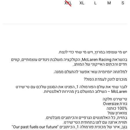
XXL
XL
L
M
S
יש מי שצופה במרוץ, ויש מי שחי כדי לנצח.
בהשראת McLaren Racing, הקולקציה משלבת ניגודים עוצמתיים, קווים
חדים והכתום האייקוני של המותג.
למלתחה יומיומית שאי אפשר להתעלם ממנה.
מוכנים לזנק לעמדת הפול?
לגבר שחי את עולם הפורמולה 1, הפגינו את הסגנון שלכם עם טי־שירט
McLaren – השילוב המושלם בין מהירות לאלגנטיות.
טי־שירט חלקה
גזרת Oversize
100% כותנה
צווארון עגול
בחזית, כל האלמנטים הגרפיים והכיתובים מובלטים.
תווית ארוגה עם לוגו בתחתית הטי־שירט.
בגב, איור של מכונית פורמולה 1, הכיתובים "Our past fuels our future"