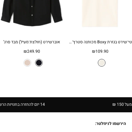
טי־שירט בגזרת Boxy מכותנה סטרץ׳ עם כיס – שמנת
אוברשירט (חולצת־מעיל) מבד סרג’
₪
249.90
₪
109.90
14 יום להחזרה בחנויות הרשת | בכפוף לתקנון
הירשמו לניוזלטר: