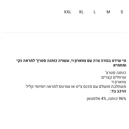
XXL
XL
L
M
S
טי שירט בגזרה צרה עם צווארון וי, עשויה כותנה סטרץ' למראה נקי
ומחמיא
כותנה סטרצ'
שרוולים קצרים
צווארון וי
משתלבת מושלם עם מכנס צ'ינו או שורטס למראה יומיומי קליל
הרכב בד:
96% כותנה, 4% אלסטאן