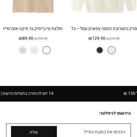
סריג בתערובת כותנה צווארון עגול – בז'
חולצת טי בייסיק בד פיקה אוברסייז
המחיר
המחיר
המחיר
המחיר
₪
89.90
₪
129.90
₪
109.90
₪
219.90
המקורי
הנוכחי
המקורי
הנוכחי
היה:
הוא:
היה:
הוא:
₪89.90.
₪109.90.
₪129.90.
₪219.90.
14 יום להחזרה בחנויות הרשת | בכפוף לתקנון
הירשמו לניוזלטר:
הכניסו את כתובת המייל
שלח