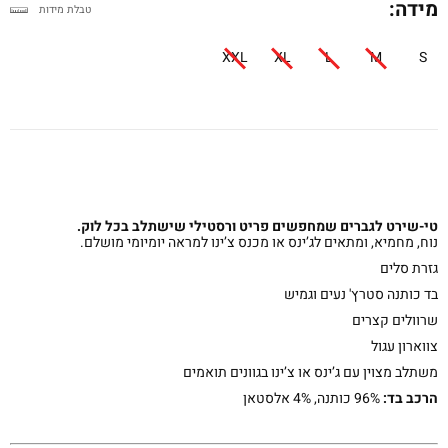
מידה:
טבלת מידות
XXL
XL
L
M
S
טי-שירט לגברים שמחפשים פריט ורסטילי שישתלב בכל לוק.
נוח, מחמיא, ומתאים לג’ינס או מכנס צ’ינו למראה יומיומי מושלם.
גזרת סלים
בד כותנה סטרץ' נעים וגמיש
שרוולים קצרים
צווארון עגול
משתלב מצוין עם ג’ינס או צ’ינו בגוונים תואמים
הרכב בד:
96% כותנה, 4% אלסטאן