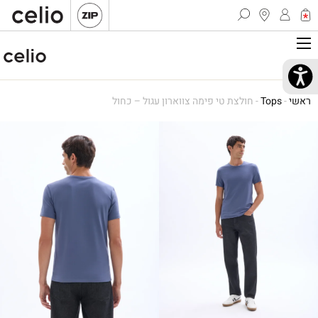
ראשי
-
Tops
-
חולצת טי פימה צווארון עגול – כחול