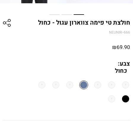
חולצת טי פימה צווארון עגול - כחול
NEUNIR--666
₪
69.90
צבע:
כחול