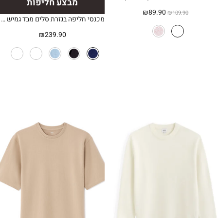
מבצע חליפות
המחיר
המחיר
₪
89.90
₪
109.90
מכנסי חליפה בגזרת סלים מבד גמיש – כחול כהה
המקורי
הנוכחי
היה:
הוא:
₪
239.90
₪89.90.
₪109.90.