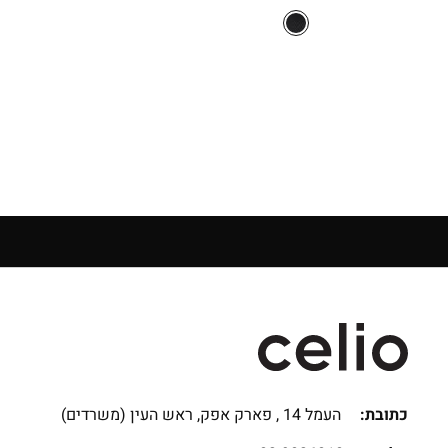
המקורי
הנוכחי
היה:
הוא:
₪159.90.
₪229.90.
כתובת:
העמל 14 , פארק אפק, ראש העין (משרדים)