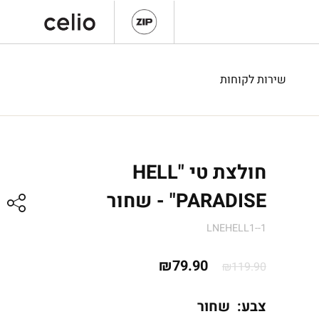
שירות לקוחות
חולצת טי "HELL
PARADISE" - שחור
LNEHELL1--1
המחיר
המחיר
₪
79.90
₪
119.90
המקורי
הנוכחי
צבע:
שחור
היה:
הוא: