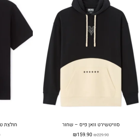
סוויטשירט וואן פיס – שחור
חולצת טי
המחיר
המחיר
₪
159.90
0
₪
229.90