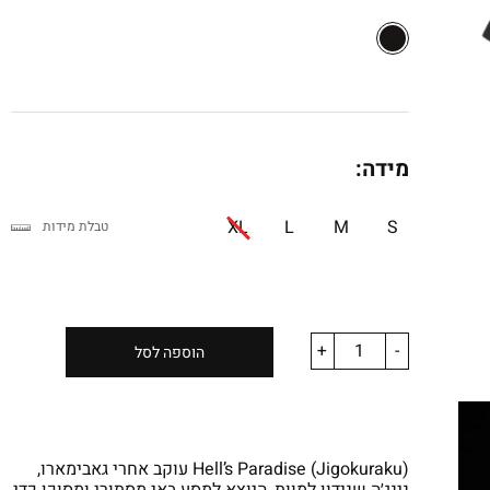
₪79.90.
₪119.90.
מידה:
XL
L
M
S
טבלת מידות
+
-
הוספה לסל
Hell’s Paradise (Jigokuraku) עוקב אחרי גאבימארו,
נינג׳ה שנידון למוות, היוצא למסע באי מסתורי ומסוכן כדי