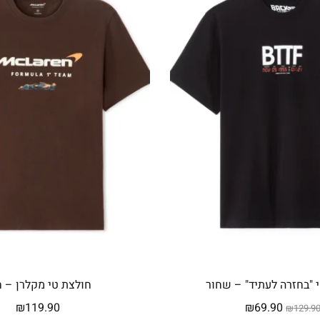
 "בחזרה לעתיד" – שחור
חולצת טי מקלרן – ח
המחיר
המחיר
₪
119.90
₪
69.90
₪
129.9