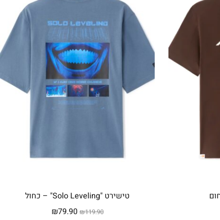
ום
טישירט "Solo Leveling" – כחול
המחיר
המחיר
₪
79.90
₪
119.90