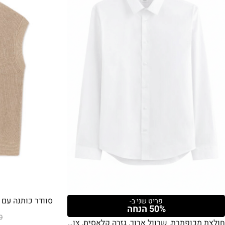
פריט שני ב-
50% הנחה
0
חולצת מכופתרת, שרוול ארוך, גזרה קלאסית, צווארון צרפתי אלגנטי, בד כותנה – לבן