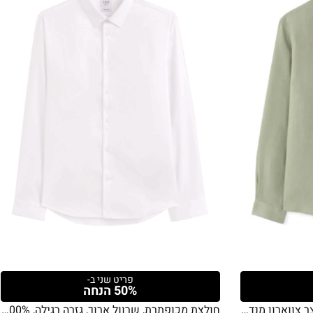
פריט שני ב-
50% הנחה
חולצה מכופתרת פשתן שרוול קצר צווארון מנדרינה גזרה רגילה
חולצת מכופתרת, שרוול ארוך, גזרה רגילה, 100% כותנה אוקספורד – לבן