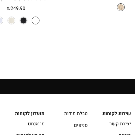
המקורי
הנוכחי
₪
249.90
היה:
הוא:
₪129.90.
₪179.90.
14 יום להחזרה בחנויות הרשת | בכפוף לתקנון
שירות לקוחות
טבלת מידות
מועדון לקוחות
יצירת קשר
מי אנחנו
סניפים