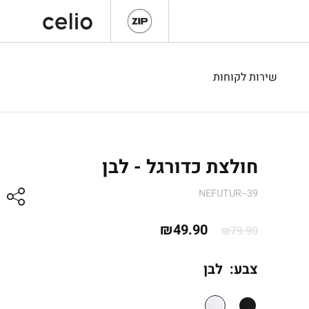
שירות לקוחות
חולצת כדורגל - לבן
NEFUTUR--39
המחיר
המחיר
₪
49.90
₪
79.90
המקורי
הנוכחי
צבע:
לבן
היה:
הוא:
₪49.90.
₪79.90.