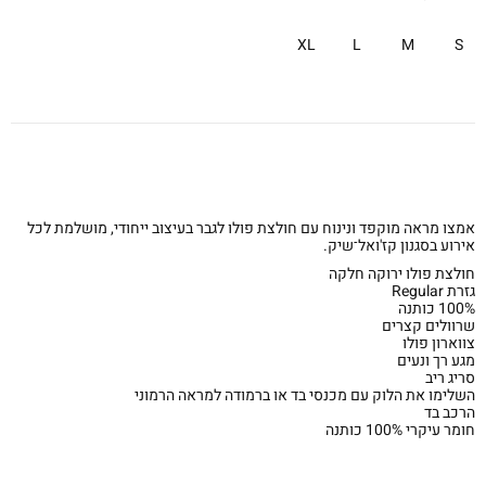
XL
L
M
S
אמצו מראה מוקפד ונינוח עם חולצת פולו לגבר בעיצוב ייחודי, מושלמת לכל
אירוע בסגנון קז'ואל־שיק.
חולצת פולו ירוקה חלקה
גזרת Regular
100% כותנה
שרוולים קצרים
צווארון פולו
מגע רך ונעים
סריג ריב
השלימו את הלוק עם מכנסי בד או ברמודה למראה הרמוני
הרכב בד
חומר עיקרי 100% כותנה