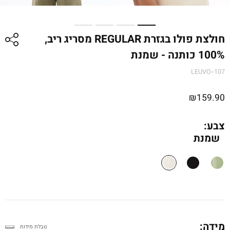
חולצת פולו בגזרת REGULAR מסריג ריב,
100% כותנה - שמנת
LEUVO--107
₪
159.90
צבע:
שמנת
מידה:
טבלת מידות