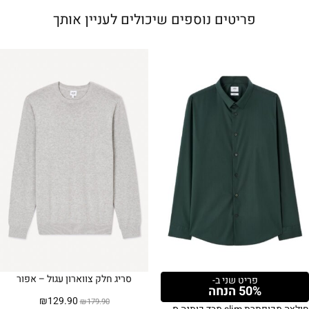
פריטים נוספים שיכולים לעניין אותך
סריג חלק צווארון עגול – אפור
פריט שני ב-
50% הנחה
המחיר
המחיר
₪
129.90
₪
179.90