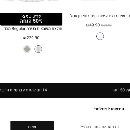
טי-שירט בגזרה ישרה עם צווארון עגול 100% כותנה – לבן
פריט שני ב-
50% הנחה
המחיר
המחיר
₪
49.90
₪
59.90
חולצת משבצות בגזרת Regular מבד סירסאקר
המקורי
הנוכחי
היה:
הוא:
₪
229.90
₪49.90.
₪59.90.
14 יום להחזרה בחנויות הרשת | בכפוף לתקנון
הירשמו לניוזלטר:
הכניסו את כתובת המייל
שלח