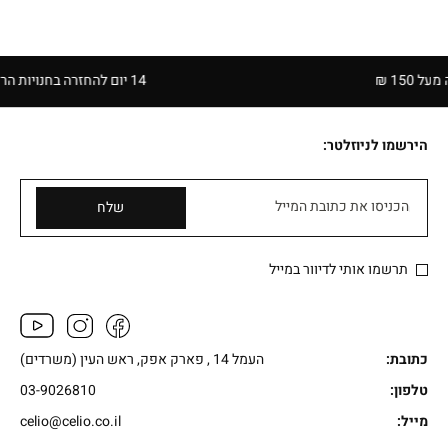
14 יום להחזרה בחנויות הרשת | בכפוף לתקנון
הירשמו לניוזלטר:
הכניסו את כתובת המייל
שלח
תרשמו אותי לדיוור במייל
כתובת:
העמל 14 , פארק אפק, ראש העין (משרדים)
טלפון:
03-9026810
מייל:
celio@celio.co.il