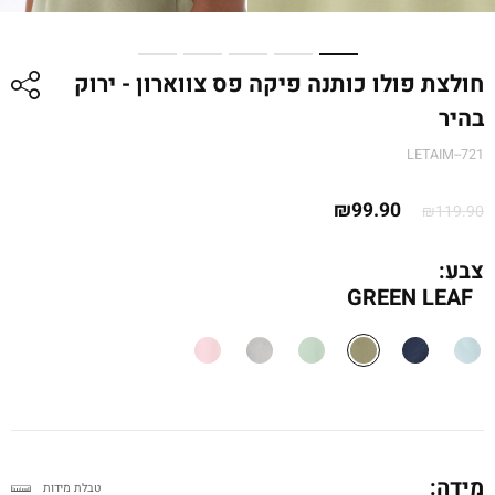
חולצת פולו כותנה פיקה פס צווארון - ירוק
בהיר
LETAIM--721
המחיר
המחיר
₪
99.90
₪
119.90
המקורי
הנוכחי
היה:
הוא:
צבע:
₪99.90.
₪119.90.
GREEN LEAF
מידה:
טבלת מידות