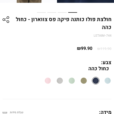
חולצת פולו כותנה פיקה פס צווארון - כחול
כהה
LETAIM--744
המחיר
המחיר
₪
99.90
₪
119.90
המקורי
הנוכחי
היה:
הוא:
צבע:
כחול כהה
₪119.90.
₪99.90.
מידה:
טבלת מידות