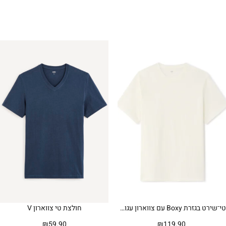
טי־שירט בגזרת Boxy עם צווארון עגול וטקסטורה – כחול
חולצת טי צווארון V
₪
59.90
₪
119.90