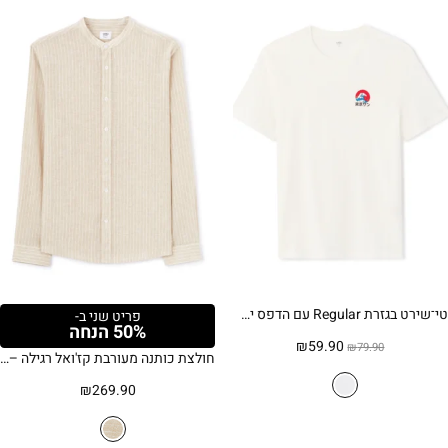
טי־שירט בגזרת Regular עם הדפס יפני – לבן
פריט שני ב-
50% הנחה
המחיר
המחיר
₪
59.90
₪
79.90
חולצת כותנה מעורבת קז'ואל רגילה – בז
המקורי
הנוכחי
היה:
הוא:
₪
269.90
₪59.90.
₪79.90.