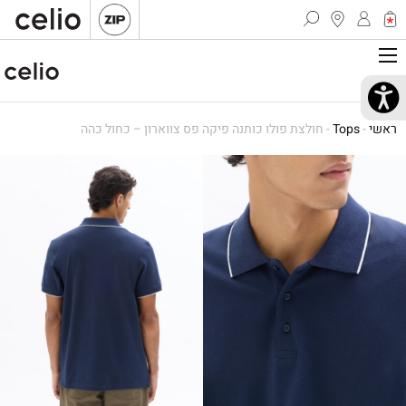
ראשי
-
Tops
-
חולצת פולו כותנה פיקה פס צווארון – כחול כהה