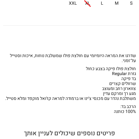
XXL
XL
L
M
S
שדרגו את המראה היומיומי עם חולצת פולו שמשלבת נוחות, איכות וסטייל
על־זמני.
חולצת פולו פיקה בצבע כחול
גזרת Regular
בד פיקה
שרוולים קצרים
צווארון רחב ומעוצב
מגע רך ומרקם עדין
משתלבת נהדר עם מכנסי צ'ינו או ברמודה למראה קז'ואל מוקפד ומלא סטייל.
הרכב בד:
100% כותנה
פריטים נוספים שיכולים לעניין אותך