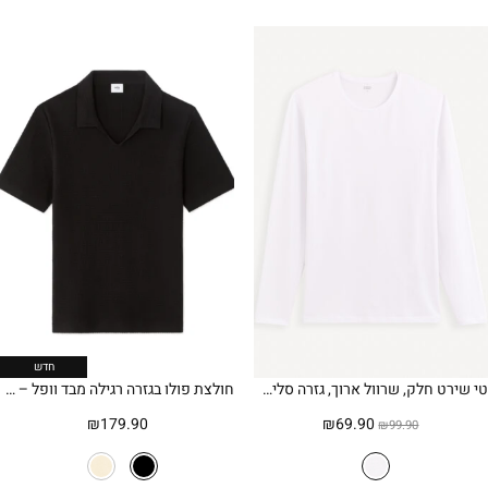
חדש
טי שירט חלק, שרוול ארוך, גזרה סלים, צווארון עגול – לבן (העתק)
חולצת פולו בגזרה רגילה מבד וופל – שחור
המחיר
המחיר
₪
179.90
₪
69.90
₪
99.90
המקורי
הנוכחי
היה:
הוא: