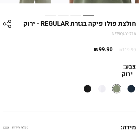
חולצת פולו פיקה בגזרת REGULAR - ירוק
NEPIQUY--716
המחיר
המחיר
₪
99.90
₪
119.90
המקורי
הנוכחי
היה:
הוא:
צבע:
ירוק
₪119.90.
₪99.90.
מידה:
טבלת מידות