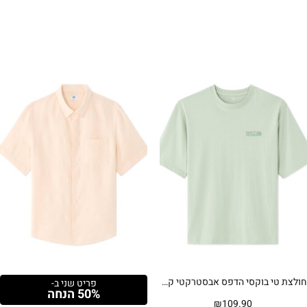
₪69.90.
₪99.90.
חולצת טי בוקסי הדפס אבסטרקטי קיצי – ירוק בהיר
פריט שני ב-
50% הנחה
₪
109.90