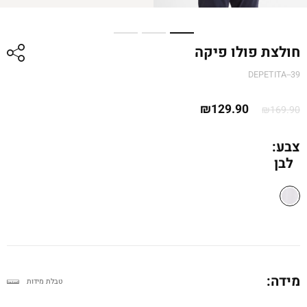
חולצת פולו פיקה
DEPETITA--39
המחיר
המחיר
₪
129.90
₪
169.90
המקורי
הנוכחי
היה:
הוא:
צבע:
לבן
₪169.90.
₪129.90.
מידה:
טבלת מידות