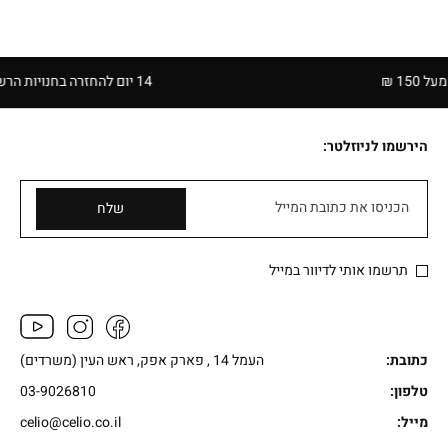
14 יום להחזרה בחנויות הרשת | בכפוף לתקנון
הירשמו לניוזלטר:
הכניסו את כתובת המייל
שלח
תרשמו אותי לדיוור במייל
כתובת:
העמל 14 , פארק אפק, ראש העין (משרדים)
טלפון:
03-9026810
מייל:
celio@celio.co.il