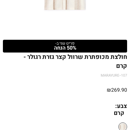
פריט שני ב-
50% הנחה
חולצת מכופתרת שרוול קצר גזרת רגולר -
קרם
MARAYURE--107
₪
269.90
צבע:
קרם