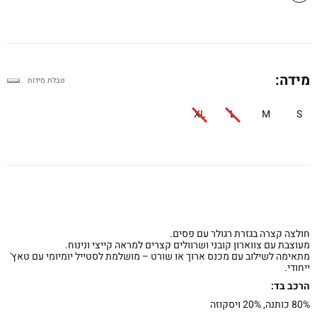
מידה:
טבלת מידות
XL
L
M
S
חולצה קצרה בגזרת רגולר עם פסים.
מעוצבת עם צווארון קובני ושרוולים קצרים למראה קייצי ונינוח.
מתאימה לשילוב עם מכנס ארוך או שורט – מושלמת לסטייל יומיומי עם טאץ'
ייחודי.
הרכב בד:
80% כותנה, 20% ויסקוזה