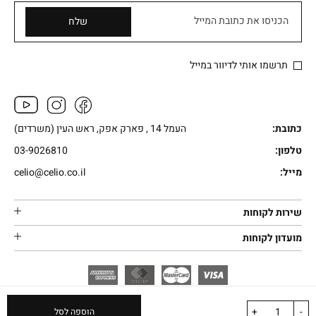
הכניסו את כתובת המייל
שלח
תרשמו אותי לדיוור במייל
כתובת:
העמל 14 , פארק אפק, ראש העין (משרדים)
טלפון:
03-9026810
מייל:
celio@celio.co.il
שירות לקוחות
מועדון לקוחות
+
-
הוספה לסל
בניית אתרים |
בניית
iWebsite –
Powered by
|
All rights reserved
CELIO.
© 2026