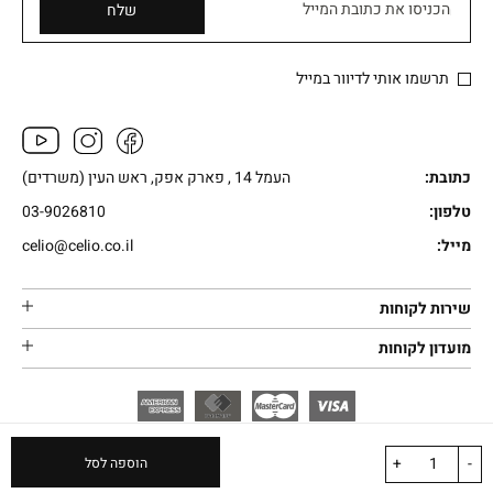
הכניסו את כתובת המייל
שלח
תרשמו אותי לדיוור במייל
כתובת:
העמל 14 , פארק אפק, ראש העין (משרדים)
טלפון:
03-9026810
מייל:
celio@celio.co.il
שירות לקוחות
מועדון לקוחות
+
-
הוספה לסל
בניית אתרים |
בניית
iWebsite –
Powered by
|
All rights reserved
CELIO.
© 2026
חנות וירטואלית