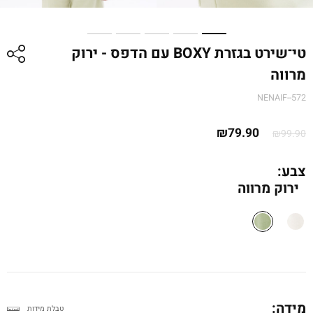
טי־שירט בגזרת BOXY עם הדפס - ירוק
מרווה
NENAIF--572
המחיר
המחיר
₪
79.90
₪
99.90
המקורי
הנוכחי
היה:
הוא:
צבע:
ירוק מרווה
₪99.90.
₪79.90.
מידה:
טבלת מידות