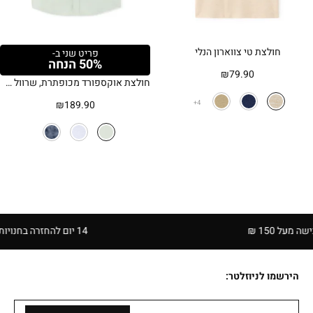
חולצת טי צווארון הנלי
פריט שני ב-
50% הנחה
₪
79.90
חולצת אוקספורד מכופתרת, שרוול קצר, גזרה רגילה, 100% כותנה – ירוק מרווה
₪
189.90
4
1 ₪
14 יום להחזרה בחנויות הרשת | בכפוף לתקנון
הירשמו לניוזלטר: