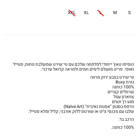
XXL
XL
L
M
S
הוסיפו טאץ' ייחודי למלתחה שלכם עם טי־שירט שמשלבת נוחות, סטייל
ואופי. פריט מושלם לימים חמים ולמראה קז'ואל עדכני.
טי־שירט בצבע ירוק מרווה
גזרת Boxy
100% כותנה
שרוולים קצרים
צווארון עגול
מגע רך ונעים
הדפס בסגנון "אמנות נאיבית" (Naïve Art)
שלבו עם מכנסי צ'ינו או שורטס ללוק אורבני, קליל ומלא סטייל.
הרכב בד:
100% כותנה.