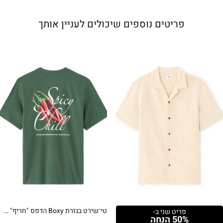
פריטים נוספים שיכולים לעניין אותך
טי־שירט בגזרת Boxy הדפס "חריף" – ירוק
פריט שני ב-
50% הנחה