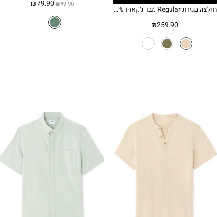
המחיר
המחיר
₪
79.90
₪
99.90
חולצה בגזרת Regular מבד ג׳קארד 100% כותנה – חאקי
המקורי
הנוכחי
היה:
הוא:
₪
259.90
₪79.90.
₪99.90.