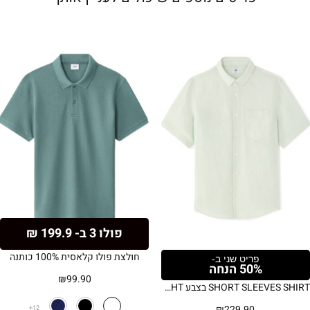
פולו 3 ב- 199.9 ₪
חולצת פולו קלאסית 100% כותנה
פריט שני ב-
50% הנחה
₪
99.90
SHORT SLEEVES SHIRT בצבע GREEN LIGHT
₪
229.90
12