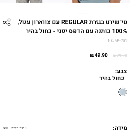
טי־שירט בגזרת REGULAR עם צווארון עגול,
100% כותנה עם הדפס יפני - כחול בהיר
NEJAP--751
המחיר
המחיר
₪
49.90
₪
79.90
המקורי
הנוכחי
היה:
הוא:
צבע:
כחול בהיר
₪79.90.
₪49.90.
מידה:
טבלת מידות