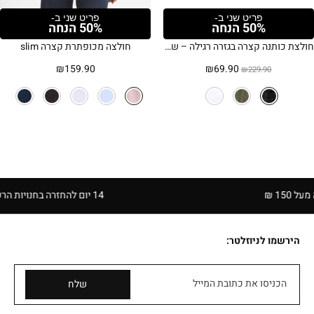
פריט שני ב-
פריט שני ב-
50% הנחה
50% הנחה
חולצת כותנה קצרה בגזרה רגילה – שחור
חולצה מכופתרת קצרה slim
המחיר
המחיר
₪
159.90
₪
69.90
₪
229.90
המקורי
הנוכחי
היה:
הוא:
₪69.90.
₪229.90.
14 יום להחזרה בחנויות הרשת | בכפוף לתקנון
הירשמו לניוזלטר:
הכניסו את כתובת המייל
שלח