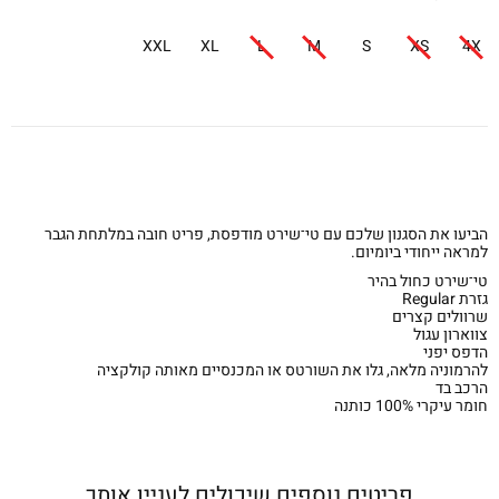
XXL
XL
L
M
S
XS
4X
הביעו את הסגנון שלכם עם טי־שירט מודפסת, פריט חובה במלתחת הגבר
למראה ייחודי ביומיום.
טי־שירט כחול בהיר
גזרת Regular
שרוולים קצרים
צווארון עגול
הדפס יפני
להרמוניה מלאה, גלו את השורטס או המכנסיים מאותה קולקציה
הרכב בד
חומר עיקרי 100% כותנה
פריטים נוספים שיכולים לעניין אותך