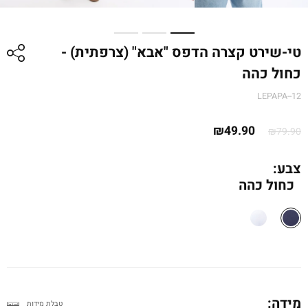
טי-שירט קצרה הדפס "אבא" (צרפתית) -
כחול כהה
LEPAPA--12
המחיר
המחיר
₪
49.90
₪
79.90
המקורי
הנוכחי
היה:
הוא:
צבע:
כחול כהה
₪79.90.
₪49.90.
מידה:
טבלת מידות