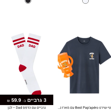
היה:
הוא:
היה:
הוא:
₪59.90.
₪99.90.
₪49.90.
₪99.90.
3 גרביים
59.9
ב-
₪
טי-שירט Best Pap'apéro עם מארז גביע – כחול נייבי
גרביים עם הדפס Dad – לבן