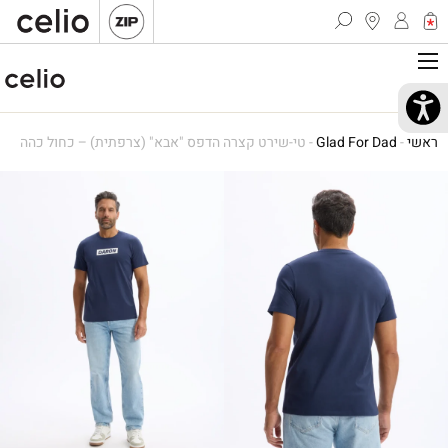
ראשי
-
Glad For Dad
-
טי-שירט קצרה הדפס "אבא" (צרפתית) – כחול כהה