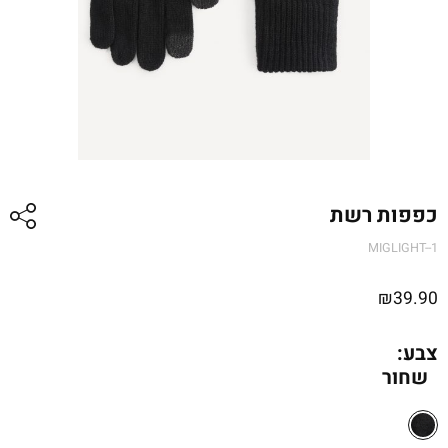
כפפות רשת
MIGLIGHT--1
₪
39.90
צבע:
שחור