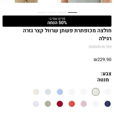
פריט שני ב-
50% הנחה
חולצה מכופתרת פשתן שרוול קצר גזרה
רגילה
DAMARLIN--599
₪
229.90
צבע:
מנטה