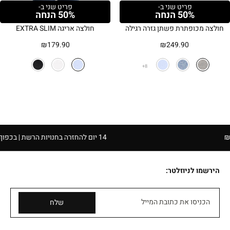
פריט שני ב-
פריט שני ב-
50% הנחה
50% הנחה
חולצה מכופתרת פשתן גזרה רגילה
חולצה אריגה EXTRA SLIM
₪
179.90
₪
249.90
8
14 יום להחזרה בחנויות הרשת | בכפוף לתקנון
הירשמו לניוזלטר:
הכניסו את כתובת המייל
שלח