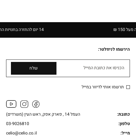
₪
14 יום להחזרה בחנויות הרשת | בכפוף לתקנון
הירשמו לניוזלטר:
הכניסו את כתובת המייל
שלח
תרשמו אותי לדיוור במייל
כתובת:
העמל 14 , פארק אפק, ראש העין (משרדים)
טלפון:
03-9026810
מייל:
celio@celio.co.il