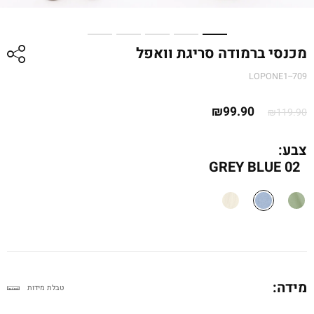
מכנסי ברמודה סריגת וואפל
LOPONE1--709
המחיר
המחיר
₪
99.90
₪
119.90
המקורי
הנוכחי
היה:
הוא:
צבע:
₪99.90.
₪119.90.
GREY BLUE 02
מידה:
טבלת מידות