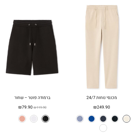
מכנסי נוחות 24/7
ברמודה פוטר – שחור
המחיר
המחיר
₪
79.90
₪
249.90
₪
119.90
המקורי
הנוכחי
היה:
הוא:
₪79.90.
₪119.90.