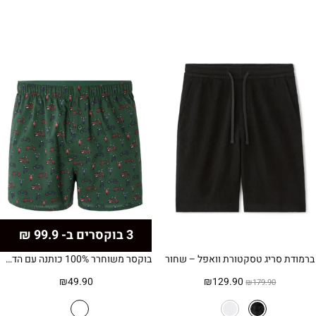
3 בוקסרים ב- 99.9 ₪
ברמודת סריג טסקטורת וואפל – שחור
בוקסר משוחרר 100% כותנה עם הדפס קטנועים -ירוק
המחיר
המחיר
₪
49.90
₪
129.90
₪
179.90
המקורי
הנוכחי
היה:
הוא: