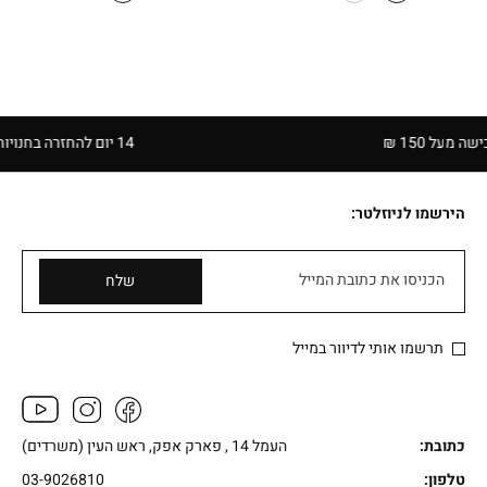
₪129.90.
₪179.90.
15 ₪
14 יום להחזרה בחנויות הרשת | בכפוף לתקנון
הירשמו לניוזלטר:
הכניסו את כתובת המייל
שלח
תרשמו אותי לדיוור במייל
כתובת:
העמל 14 , פארק אפק, ראש העין (משרדים)
טלפון:
03-9026810