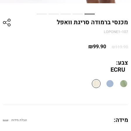
מכנסי ברמודה סריגת וואפל
LOPONE1--107
המחיר
המחיר
₪
99.90
₪
119.90
המקורי
הנוכחי
היה:
הוא:
צבע:
₪99.90.
₪119.90.
ECRU
מידה:
טבלת מידות