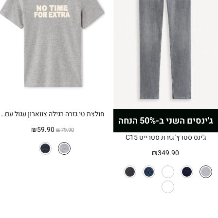
חולצת טי גזרה רגילה צווארון עגול עם הדפס – אפור
ג'ינסים השני ב-50% הנחה
המחיר
המחיר
₪
59.90
₪
79.90
ג'ינס סטרץ' גזרת סטרייט C15
המקורי
הנוכחי
היה:
הוא:
₪
349.90
₪59.90.
₪79.90.